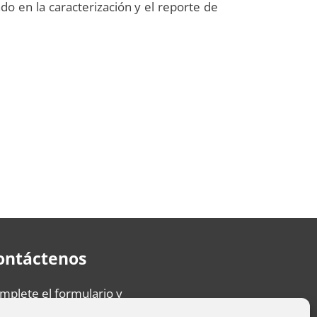
do en la caracterización y el reporte de
ontáctenos
mplete el formulario y
sponderemos su mensaje lo más