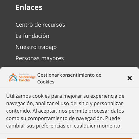
Enlaces
Centro de recursos
La fundación
Nuestro trabajo
Personas mayores
Personas con discapacidad
Gestionar consentimiento de
Preguntas frecuentes
Cookies
Contáctenos
Utilizamos cookies para mejorar su experiencia de
navegación, analizar el uso del sitio y personalizar
Complete el formulario y responderemos
contenido. Al aceptar, nos permite procesar datos
su mensaje lo más pronto posible.
como su comportamiento de navegación. Puede
cambiar sus preferencias en cualquier momento.
Formulario