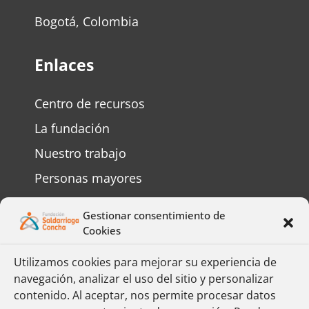
Bogotá, Colombia
Enlaces
Centro de recursos
La fundación
Nuestro trabajo
Personas mayores
Personas con discapacidad
Gestionar consentimiento de
Preguntas frecuentes
Cookies
Contáctenos
Utilizamos cookies para mejorar su experiencia de
navegación, analizar el uso del sitio y personalizar
Complete el formulario y responderemos
contenido. Al aceptar, nos permite procesar datos
su mensaje lo más pronto posible.