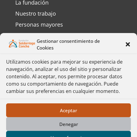
La fundación
Nuestro trabajo
Personas mayores
Personas con discapacidad
Gestionar consentimiento de
Preguntas frecuentes
Cookies
Contáctenos
Utilizamos cookies para mejorar su experiencia de
navegación, analizar el uso del sitio y personalizar
Complete el formulario y responderemos
contenido. Al aceptar, nos permite procesar datos
su mensaje lo más pronto posible.
como su comportamiento de navegación. Puede
cambiar sus preferencias en cualquier momento.
Formulario
Política de Protección de Datos
Aceptar
Denegar
Fundación Saldarriaga Concha – Derechos
Reservados © 2026 – Página web realizada