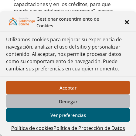
capacitaciones y en los créditos, para que
pueda sacar adelante su empresa”, agrega
Alzate.
Gestionar consentimiento de
Cookies
Para Yineth, una de las finalistas del Fondo
Plan Mayor, el emprendimiento ha significado
Utilizamos cookies para mejorar su experiencia de
para ella una experiencia enorme, que le ha
navegación, analizar el uso del sitio y personalizar
dejado grandes satisfacciones: “Me ha
contenido. Al aceptar, nos permite procesar datos
ayudado no solo a generar recursos y tener
como su comportamiento de navegación. Puede
más independencia económica, sino también
cambiar sus preferencias en cualquier momento.
a mantenerme activa física y mentalmente”.
Ahora, su propósito es consolidar De Raka
Mandraka en el mercado. Ella quiere llegar a
Aceptar
más personas sin perder de visa que la suya,
es una marca que quiere conservar, ante
Denegar
todo, su esencia artesanal.
Educación financiera, la clave para caminar
Ver preferencias
seguro hacia la vejez
Política de cookies
Política de Protección de Datos
Al hablar de alternativas de protección