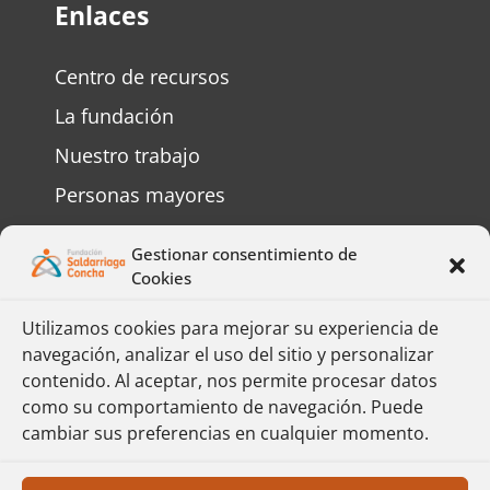
Enlaces
Centro de recursos
La fundación
Nuestro trabajo
Personas mayores
Personas con discapacidad
Gestionar consentimiento de
Preguntas frecuentes
Cookies
Contáctenos
Utilizamos cookies para mejorar su experiencia de
navegación, analizar el uso del sitio y personalizar
Complete el formulario y responderemos
contenido. Al aceptar, nos permite procesar datos
su mensaje lo más pronto posible.
como su comportamiento de navegación. Puede
cambiar sus preferencias en cualquier momento.
Formulario