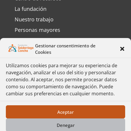
La fundación
Nuestro trabajo
Personas mayores
Personas con discapacidad
Gestionar consentimiento de
Preguntas frecuentes
Cookies
Contáctenos
Utilizamos cookies para mejorar su experiencia de
navegación, analizar el uso del sitio y personalizar
Complete el formulario y responderemos
contenido. Al aceptar, nos permite procesar datos
su mensaje lo más pronto posible.
como su comportamiento de navegación. Puede
cambiar sus preferencias en cualquier momento.
Formulario
Política de Protección de Datos
Aceptar
Denegar
Fundación Saldarriaga Concha – Derechos