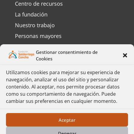
Centro de recursos
La fundación
Nuestro trabajo
Personas mayores
Personas con discapacidad
Gestionar consentimiento de
Preguntas frecuentes
Cookies
Contáctenos
Utilizamos cookies para mejorar su experiencia de
navegación, analizar el uso del sitio y personalizar
Complete el formulario y responderemos
contenido. Al aceptar, nos permite procesar datos
su mensaje lo más pronto posible.
como su comportamiento de navegación. Puede
cambiar sus preferencias en cualquier momento.
Formulario
Política de Protección de Datos
Aceptar
Denegar