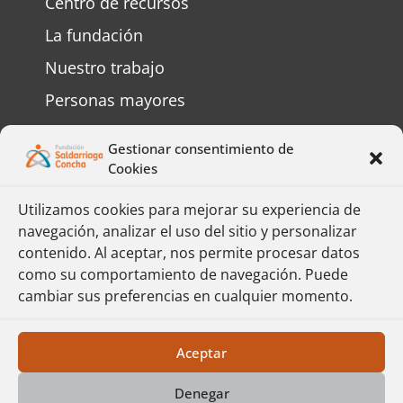
Centro de recursos
La fundación
Nuestro trabajo
Personas mayores
Personas con discapacidad
Gestionar consentimiento de
Preguntas frecuentes
Cookies
Contáctenos
Utilizamos cookies para mejorar su experiencia de
navegación, analizar el uso del sitio y personalizar
Complete el formulario y responderemos
contenido. Al aceptar, nos permite procesar datos
su mensaje lo más pronto posible.
como su comportamiento de navegación. Puede
cambiar sus preferencias en cualquier momento.
Formulario
Política de Protección de Datos
Aceptar
Denegar