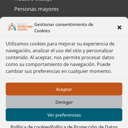
Personas mayores
Personas con discapacidad
Gestionar consentimiento de
Preguntas frecuentes
Cookies
Contáctenos
Utilizamos cookies para mejorar su experiencia de
navegación, analizar el uso del sitio y personalizar
Complete el formulario y responderemos
contenido. Al aceptar, nos permite procesar datos
su mensaje lo más pronto posible.
como su comportamiento de navegación. Puede
cambiar sus preferencias en cualquier momento.
Formulario
Política de Protección de Datos
Aceptar
Denegar
Fundación Saldarriaga Concha – Derechos
Reservados © 2026 – Página web realizada
Ver preferencias
por
SocialMass
Política de cookies
Política de Protección de Datos