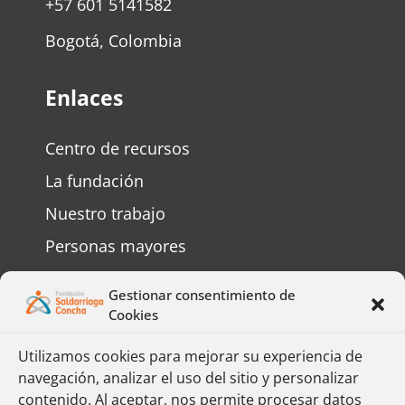
+57 601 5141582
Bogotá, Colombia
Enlaces
Centro de recursos
La fundación
Nuestro trabajo
Personas mayores
Personas con discapacidad
Gestionar consentimiento de
Preguntas frecuentes
Cookies
Contáctenos
Utilizamos cookies para mejorar su experiencia de
navegación, analizar el uso del sitio y personalizar
Complete el formulario y responderemos
contenido. Al aceptar, nos permite procesar datos