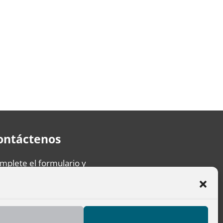
ontáctenos
mplete el formulario y
sponderemos su mensaje lo más
onto posible.
Formulario