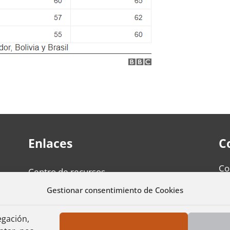
Enlaces
C
Co
Centro de recursos
re
La fundación
pr
Gestionar consentimiento de Cookies
Nuestro trabajo
egación,
Personas mayores