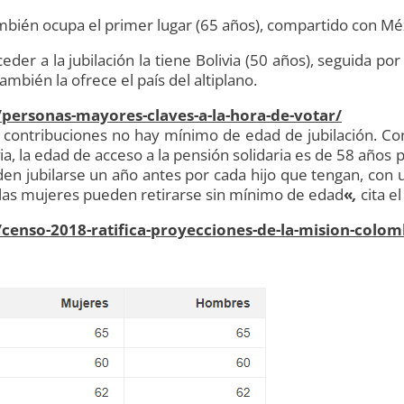
ambién ocupa el primer lugar (65 años), compartido con Mé
er a la jubilación la tiene Bolivia (50 años), seguida por
mbién la ofrece el país del altiplano.
personas-mayores-claves-a-la-hora-de-votar/
e contribuciones no hay mínimo de edad de jubilación. Co
via, la edad de acceso a la pensión solidaria es de 58 año
en jubilarse un año antes por cada hijo que tengan, con u
 las mujeres pueden retirarse sin mínimo de edad
«
,
cita e
censo-2018-ratifica-proyecciones-de-la-mision-colom