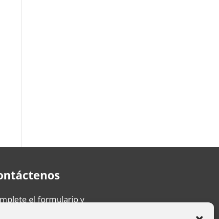
ontáctenos
mplete el formulario y
sponderemos su mensaje lo más